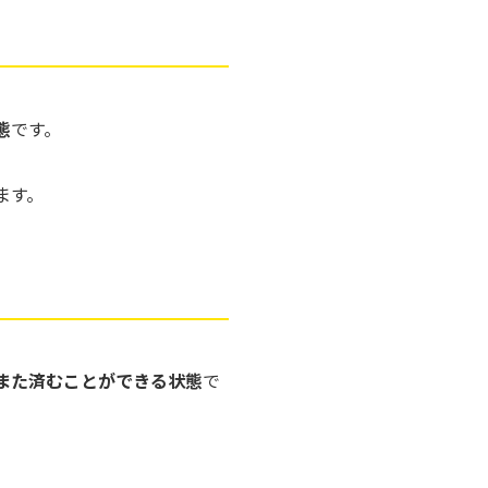
態
です。
ます。
、また済むことができる状態
で