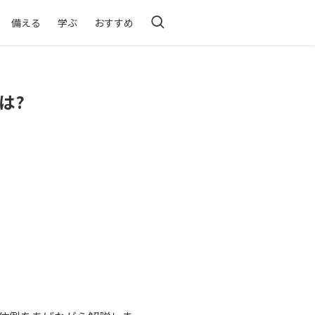
備える
学ぶ
おすすめ
は?