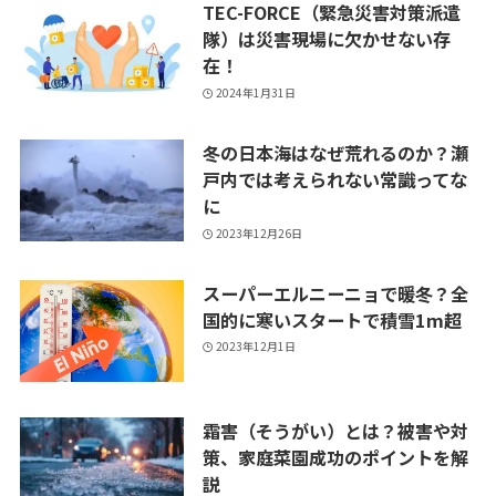
TEC-FORCE（緊急災害対策派遣
隊）は災害現場に欠かせない存
在！
2024年1月31日
冬の日本海はなぜ荒れるのか？瀬
戸内では考えられない常識ってな
に
2023年12月26日
スーパーエルニーニョで暖冬？全
国的に寒いスタートで積雪1m超
2023年12月1日
霜害（そうがい）とは？被害や対
策、家庭菜園成功のポイントを解
説