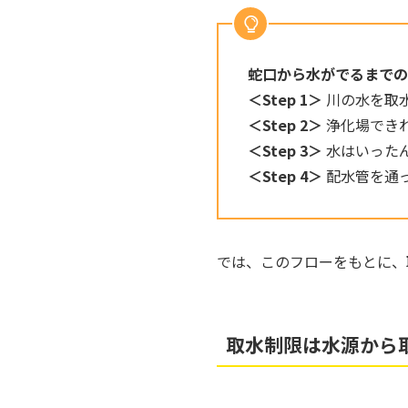
蛇口から水がでるまでの
＜Step 1＞
川の水を取
＜Step 2＞
浄化場でき
＜Step 3＞
水はいった
＜Step 4＞
配水管を通
では、このフローをもとに、
取水制限は水源から