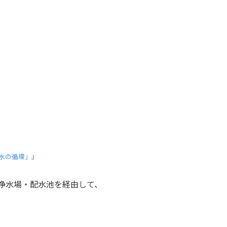
水の循環」』
浄水場・配水池を経由して、