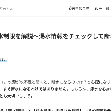
防災新聞とは
記事一覧
で備える。
水制限を解説～渇水情報をチェックして断
ます。
です。水源が水不足と聞くと、断水になるのでは？と心配になり
、すぐ断水になるわけではありません
。もちろん、節水を心掛
とも大切
でしょう。
なう「取水制限」と「給水制限」の違いを解説し、渇水情報をチ