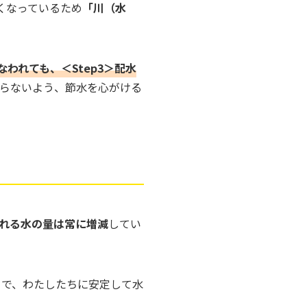
くなっているため
「川（水
われても、＜Step3＞配水
らないよう、節水を心がける
れる水の量は常に増減
してい
とで、わたしたちに安定して水