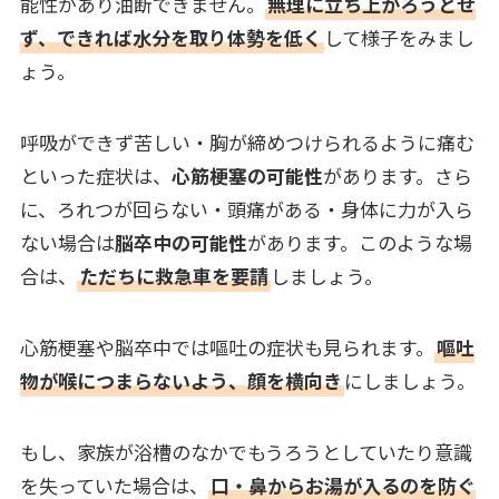
能性があり油断できません。
無理に立ち上がろうとせ
ず、できれば水分を取り体勢を低く
して様子をみまし
ょう。
呼吸ができず苦しい・胸が締めつけられるように痛む
といった症状は、
心筋梗塞の可能性
があります。さら
に、ろれつが回らない・頭痛がある・身体に力が入ら
ない場合は
脳卒中の可能性
があります。このような場
合は、
ただちに救急車を要請
しましょう。
心筋梗塞や脳卒中では嘔吐の症状も見られます。
嘔吐
物が喉につまらないよう、顔を横向き
にしましょう。
もし、家族が浴槽のなかでもうろうとしていたり意識
を失っていた場合は、
口・鼻からお湯が入るのを防ぐ