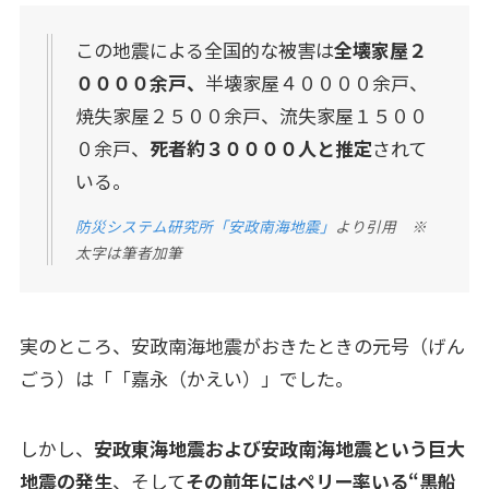
この地震による全国的な被害は
全壊家屋２
００００余戸、
半壊家屋４００００余戸、
焼失家屋２５００余戸、流失家屋１５００
０余戸、
死者約３００００人と推定
されて
いる。
防災システム研究所「安政南海地震」
より引用 ※
太字は筆者加筆
実のところ、安政南海地震がおきたときの元号（げん
ごう）は「「嘉永（かえい）」でした。
しかし、
安政東海地震および安政南海地震という巨大
地震の発生
、そして
その前年にはペリー率いる“黒船