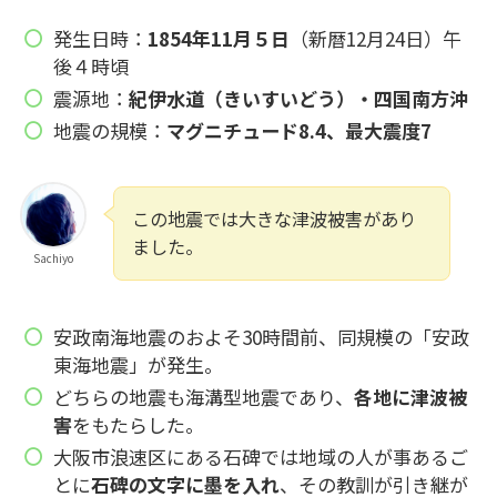
発生日時：
1854年11月５日
（新暦12月24日）午
後４時頃
震源地：
紀伊水道（きいすいどう）・四国南方沖
地震の規模：
マグニチュード8.4、最大震度7
この地震では大きな津波被害があり
ました。
Sachiyo
安政南海地震のおよそ30時間前、同規模の「安政
東海地震」が発生。
どちらの地震も海溝型地震であり、
各地に津波被
害
をもたらした。
大阪市浪速区にある石碑では地域の人が事あるご
とに
石碑の文字に墨を入れ
、その教訓が引き継が