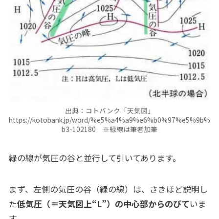
出典：コトバンク「天気図」
https://kotobank.jp/word/%e5%a4%a9%e6%b0%97%e5%9b%
b3-102180 ※緑線は筆者加筆
緑の線が気圧の谷と並行して引いてあります。
まず、左側の気圧の谷（緑の線）は、さきほど説明し
た
低気圧（＝天気図上“L”）の中心部からのびて
いま
す。