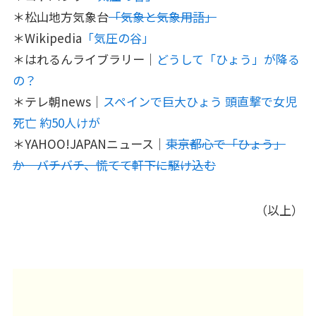
＊松山地方気象台
「気象と気象用語」
＊Wikipedia
「気圧の谷」
＊はれるんライブラリー｜
どうして「ひょう」が降る
の？
＊テレ朝news｜
スペインで巨大ひょう 頭直撃で女児
死亡 約50人けが
＊YAHOO!JAPANニュース｜
東京都心で「ひょう」
か バチバチ、慌てて軒下に駆け込む
（以上）