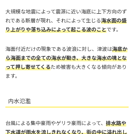
大規模な地震によって震源に近い海底に上下方向のず
れである断層が現れ、それによって生じる
海
水
面の盛
り上がりや落ち込みによって起こる波のこと
です。
海面付近だけの現象である波浪に対し、津波は
海底か
ら海面までの全ての海水が動き、大きな海水の塊とな
って押し寄せてくる
ため被害も大きくなる傾向があり
ます。
内水氾濫
台風による集中豪雨やゲリラ豪雨によって、
排水路や
下水道が雨水を流しきれなくなり、街の中に溢れ出し