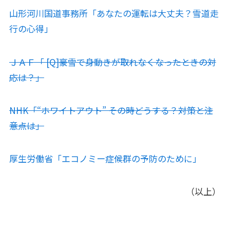
山形河川国道事務所「あなたの運転は大丈夫？雪道走
行の心得」
ＪＡＦ「 [Q]豪雪で身動きが取れなくなったときの対
応は？」
NHK「“ホワイトアウト” その時どうする？対策と注
意点は」
厚生労働省「エコノミー症候群の予防のために」
（以上）