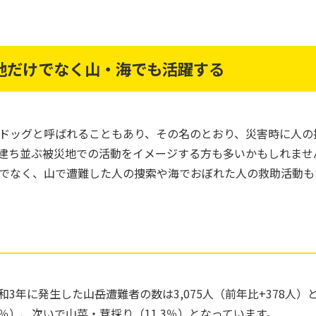
地だけでなく山・海でも活躍する
ドッグと呼ばれることもあり、その名のとおり、災害時に人の
建ち並ぶ被災地での活動をイメージする方も多いかもしれませ
でなく、山で遭難した人の捜索や海でおぼれた人の救助活動も
和3年に発生した山岳遭難者の数は3,075人（前年比+378人
9％）、次いで山菜・茸採り（11.3％）となっています。