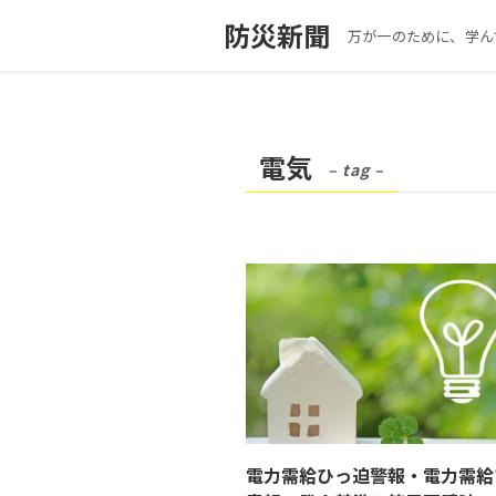
防災新聞
万が一のために、学ん
電気
– tag –
電力需給ひっ迫警報・電力需給