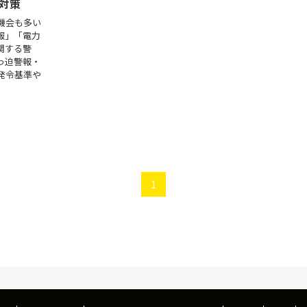
対策
機会も多い
報」「電力
関する警
っ迫警報・
発令基準や
1