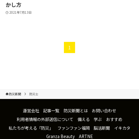
かし方
2021年7月13日
1
防災新聞
防災士
運営会社
記事一覧
防災新聞とは
お問い合わせ
利用者情報の外部送信について
備える
学ぶ
おすすめ
私たちが考える「防災」
ファンファン福岡
脳活新聞
イキカタ
Granza Beauty
ARTNE