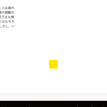
ことは身の
模や避難の
まざまな情
とはもちろ
しかし、い
1