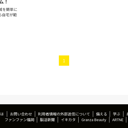
ム！
域を簡単に
ら自宅が範
。
1
とは
お問い合わせ
利用者情報の外部送信について
備える
学ぶ
ファンファン福岡
脳活新聞
イキカタ
Granza Beauty
ARTNE