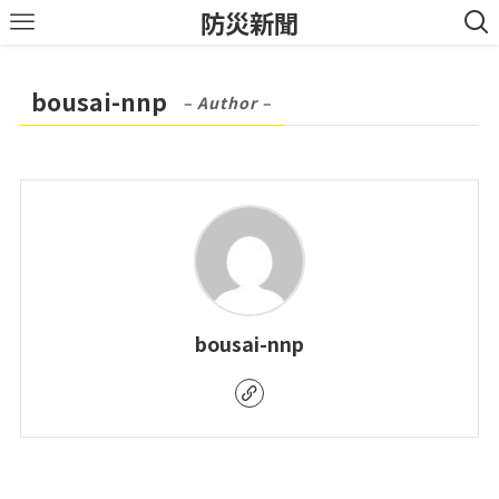
防災新聞
bousai-nnp
– Author –
bousai-nnp