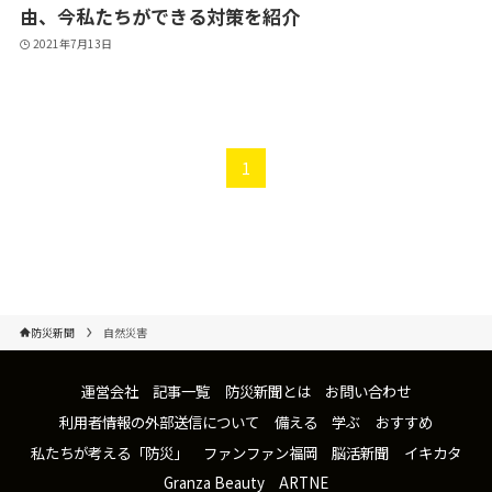
由、今私たちができる対策を紹介
2021年7月13日
1
防災新聞
自然災害
運営会社
記事一覧
防災新聞とは
お問い合わせ
利用者情報の外部送信について
備える
学ぶ
おすすめ
私たちが考える「防災」
ファンファン福岡
脳活新聞
イキカタ
Granza Beauty
ARTNE